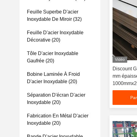
Feuille Superbe D'acier
Inoxydable De Miroir
(32)
Feuille D'acier Inoxydable
Décorative
(20)
Tôle D'acier Inoxydable
Vidéo
Gaufrée
(20)
Discount Gr
Bobine Laminée À Froid
mm épaisse
D'acier Inoxydable
(20)
1000mmx20
inoxydable 
Séparation D'écran D'acier
Par
Inoxydable
(20)
Fabrication En Métal D'acier
Inoxydable
(20)
Bande D'acier Inoxydable