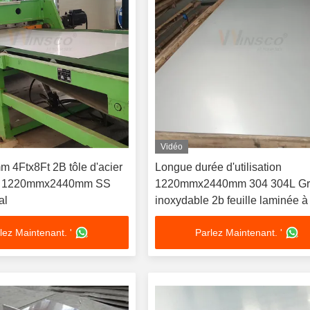
Vidéo
m 4Ftx8Ft 2B tôle d'acier
Longue durée d'utilisation
e 1220mmx2440mm SS
1220mmx2440mm 304 304L G
al
inoxydable 2b feuille laminée à 
0,7 mm épaisseur SS plaque
lez Maintenant. '
Parlez Maintenant. '