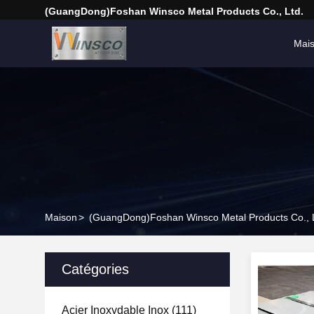
(GuangDong)Foshan Winsco Metal Products Co., Ltd.
Mai
Maison
>
(GuangDong)Foshan Winsco Metal Products Co., L
Catégories
Acier Inoxydable Inox
(111)