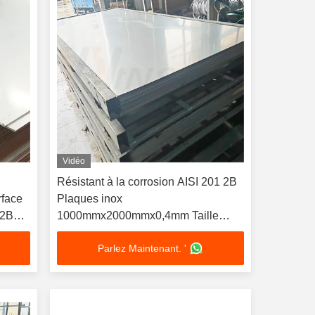
Vidéo
Résistant à la corrosion AISI 201 2B
face
Plaques inox
 2B
1000mmx2000mmx0,4mm Taille
feuille de finition de broyeur en acier
Parlez Maintenant. '
inoxydable