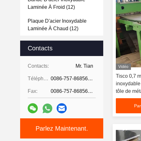
Laminée À Froid
(12)
Plaque D'acier Inoxydable
Laminée À Chaud
(12)
Feuille De L'acier Inoxydable
Contacts
2B
(144)
Feuille D'acier Inoxydable De
Contacts:
Mr. Tian
Vidéo
Délié
(40)
Tisco 0,7 m
Téléphone:
0086-757-86856916
inoxydabl
Feuille D'acier Inoxydable
Fax:
0086-757-86856916
tôle de mét
D'ascenseur
(12)
Par
Stainless Steel Decorative
Wire Mesh
(12)
Parlez Maintenant.
Feuille Perforée D'acier
Inoxydable
(4)