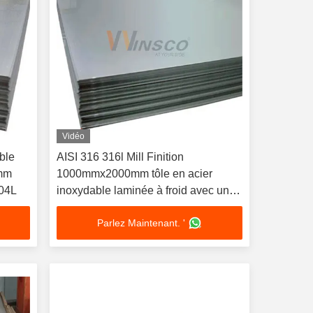
Vidéo
ble
AISI 316 316l Mill Finition
0mm
1000mmx2000mm tôle en acier
304L
inoxydable laminée à froid avec une
surface de 2b 0,7 mm de thickness
Parlez Maintenant. '