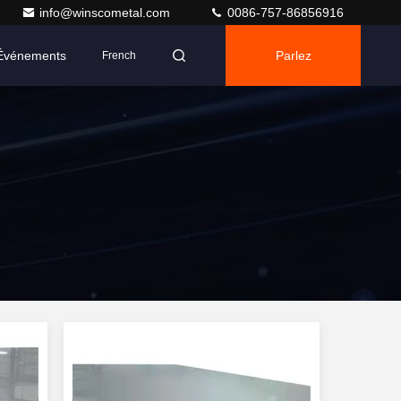
info@winscometal.com
0086-757-86856916
Événements
Parlez
French
Maintenant.