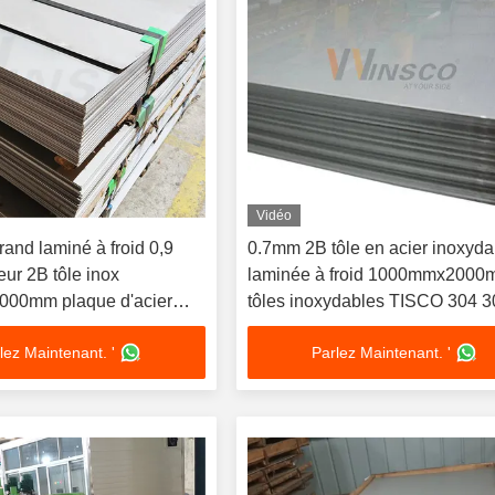
Vidéo
and laminé à froid 0,9
0.7mm 2B tôle en acier inoxyda
ur 2B tôle inox
laminée à froid 1000mmx200
00mm plaque d'acier
tôles inoxydables TISCO 304 
finition AISI 201
lez Maintenant. '
Parlez Maintenant. '