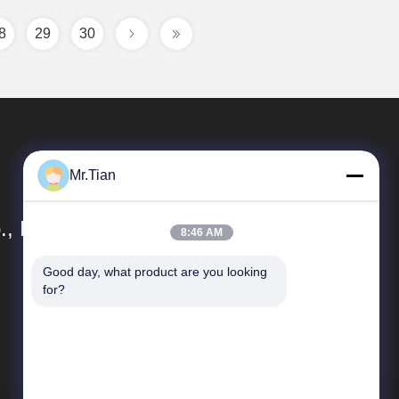
8
29
30
Mr.Tian
, Ltd.
8:46 AM
Good day, what product are you looking 
Liens Rapides
for?
Profil d'entreprise
Contrôle de qualité
Plan du site