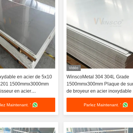
Vidéo
xydable en acier de 5x10
WinscoMetal 304 304L Grade
S 201 1500mmx3000mm
1500mmx300mm Plaque de sur
sseur en acier
de broyeur en acier inoxydable
 2B
feuille 0,7 mm d'épaisseur
lez Maintenant. '
Parlez Maintenant. '