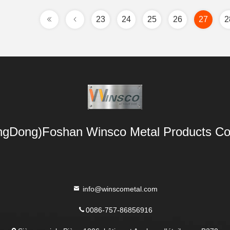
23
24
25
26
27
2
gDong)Foshan Winsco Metal Products Co.
info@winscometal.com
0086-757-86856916