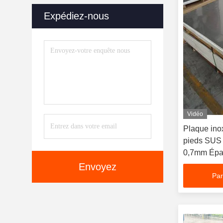
Expédiez-nous
Vidéo
Plaque ino
pieds SU
0,7mm Épai
inoxydable
Envoyez
Par