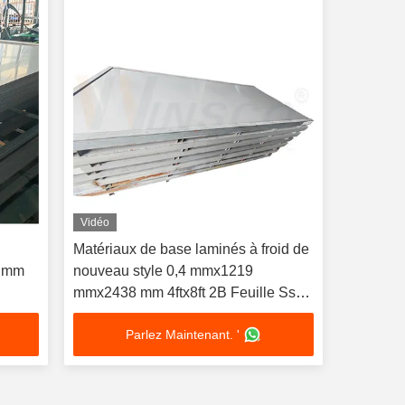
Vidéo
Matériaux de base laminés à froid de
4 mm
nouveau style 0,4 mmx1219
mmx2438 mm 4ftx8ft 2B Feuille Ss
finie AISI 304 304L
Parlez Maintenant. '