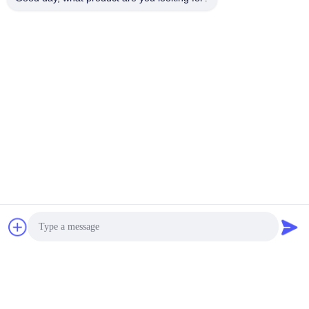
Tags:
yellow Stainless Steel Decorative Wire Mesh
bronze Stainless Steel Decorative Wire Mesh
stainless steel mesh