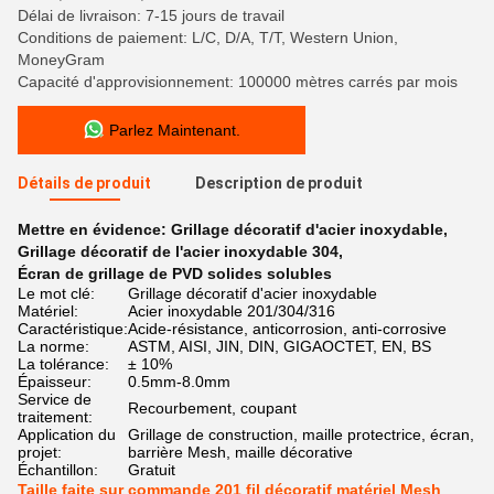
Délai de livraison: 7-15 jours de travail
Conditions de paiement: L/C, D/A, T/T, Western Union,
MoneyGram
Capacité d'approvisionnement: 100000 mètres carrés par mois
Parlez Maintenant.
Détails de produit
Description de produit
Mettre en évidence:
Grillage décoratif d'acier inoxydable
,
Grillage décoratif de l'acier inoxydable 304
,
Écran de grillage de PVD solides solubles
Le mot clé:
Grillage décoratif d'acier inoxydable
Matériel:
Acier inoxydable 201/304/316
Caractéristique:
Acide-résistance, anticorrosion, anti-corrosive
La norme:
ASTM, AISI, JIN, DIN, GIGAOCTET, EN, BS
La tolérance:
± 10%
Épaisseur:
0.5mm-8.0mm
Service de
Recourbement, coupant
traitement:
Application du
Grillage de construction, maille protectrice, écran,
projet:
barrière Mesh, maille décorative
Échantillon:
Gratuit
Taille faite sur commande 201 fil décoratif matériel Mesh