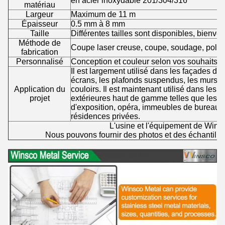
en acier inoxydable 201/304/316
matériau
Largeur
Maximum de 11 m
Épaisseur
0.5 mm à 8 mm
Taille
Différentes tailles sont disponibles, bienve
Méthode de
Coupe laser creuse, coupe, soudage, polis
fabrication
Personnalisé
Conception et couleur selon vos souhaits
Il est largement utilisé dans les façades des
écrans, les plafonds suspendus, les murs, le
Application du
couloirs. Il est maintenant utilisé dans les d
projet
extérieures haut de gamme telles que les aé
d'exposition, opéra, immeubles de bureaux
résidences privées.
L'usine et l'équipement de Wins
Nous pouvons fournir des photos et des échantillon