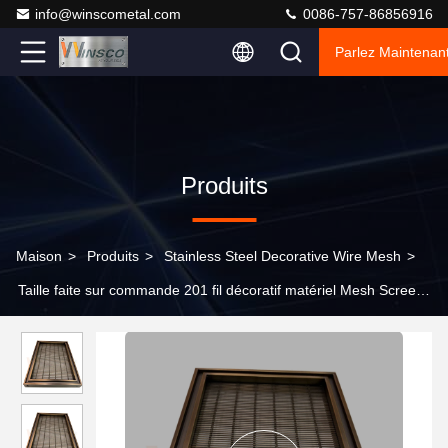
info@winscometal.com
0086-757-86856916
Parlez Maintenant
Produits
Maison
>
Produits
>
Stainless Steel Decorative Wire Mesh
>
Taille faite sur commande 201 fil décoratif matériel Mesh Screen
With Pvd Color de l'acier inoxydable 304 316