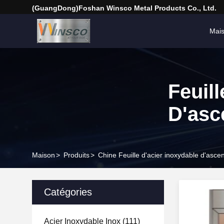
(GuangDong)Foshan Winsco Metal Products Co., Ltd.
Mai
Feuill
D'asc
Maison
>
Produits
>
Chine Feuille d'acier inoxydable d'asce
Catégories
Acier Inoxydable Inox
(111)