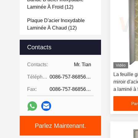
Laminée À Froid
(12)
Plaque D'acier Inoxydable
Laminée À Chaud
(12)
Feuille De L'acier Inoxydable
Contacts
2B
(144)
Feuille D'acier Inoxydable De
Contacts:
Mr. Tian
Vidéo
Délié
(40)
La feuille g
Téléphone:
0086-757-86856916
miroir d'ac
Feuille D'acier Inoxydable
Fax:
0086-757-86856916
a laminé à f
D'ascenseur
(12)
Par
Stainless Steel Decorative
Wire Mesh
(12)
Parlez Maintenant.
Feuille Perforée D'acier
Inoxydable
(4)