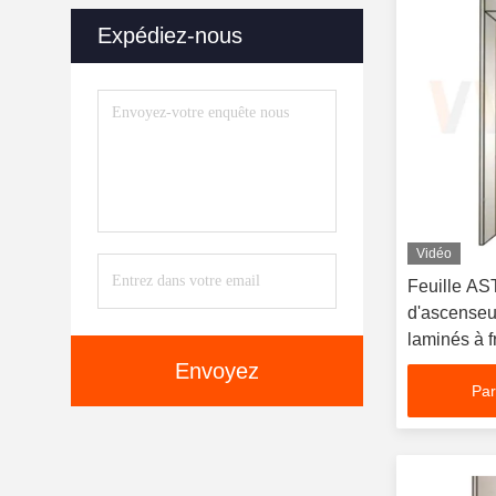
Expédiez-nous
Vidéo
Feuille AS
d'ascenseu
laminés à f
Envoyez
Par