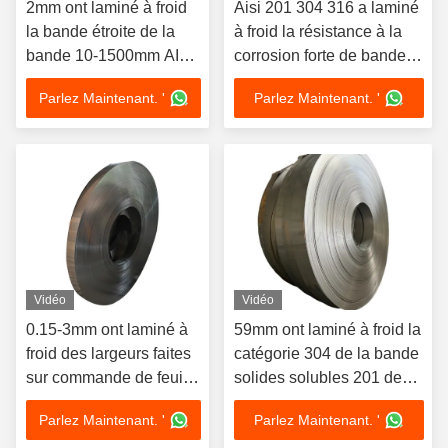
2mm ont laminé à froid
Aisi 201 304 316 a laminé
la bande étroite de la
à froid la résistance à la
bande 10-1500mm AISI
corrosion forte de bande
316 d'acier inoxydable
d'acier inoxydable
Parlez Maintenant. '
Parlez Maintenant. '
Vidéo
Vidéo
0.15-3mm ont laminé à
59mm ont laminé à froid la
froid des largeurs faites
catégorie 304 de la bande
sur commande de feuille
solides solubles 201 de
d'acier inoxydable
bande d'acier inoxydable
Parlez Maintenant. '
Parlez Maintenant. '
disponibles