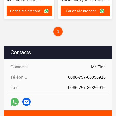
WINSCO de la bande
surface de Hailrine de BA
Parlez Maintenant. '
Parlez Maintenant. '
508mm d'acier
inoxydable
1
Contacts
Contacts:
Mr. Tian
Téléphone:
0086-757-86856916
Fax:
0086-757-86856916