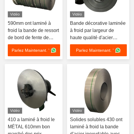
Vidéo
Vidéo
590mm ont laminé à
Bande décorative laminée
froid la bande de ressort
à froid par largeur de
de bord de fente de
haute qualité d'acier
bande d'acier
inoxydable de 10mm
Parlez Maintenant. '
Parlez Maintenant. '
inoxydable 0.15mm -
3mm
Vidéo
Vidéo
410 a laminé à froid le
Solides solubles 430 ont
MÉTAL 610mm bon
laminé à froid la bande
marché des prix
d'acier inoxydable avec la