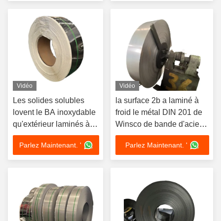
Vidéo
Vidéo
Les solides solubles
la surface 2b a laminé à
lovent le BA inoxydable
froid le métal DIN 201 de
qu'extérieur laminés à
Winsco de bande d'acier
froid love 201 304 316
inoxydable 304 316
Parlez Maintenant. '
Parlez Maintenant. '