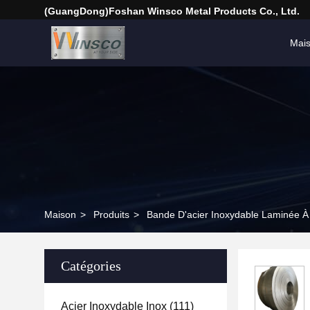
(GuangDong)Foshan Winsco Metal Products Co., Ltd.
Mai
Maison
>
Produits
>
Bande D'acier Inoxydable Laminée À
Catégories
Acier Inoxydable Inox
(111)