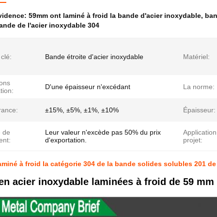
évidence:
59mm ont laminé à froid la bande d'acier inoxydable
,
ban
nde de l'acier inoxydable 304
clé:
Bande étroite d'acier inoxydable
Matériel:
ions
D'une épaisseur n'excédant
La norme:
ation:
rance:
±15%, ±5%, ±1%, ±10%
Épaisseur:
e de
Leur valeur n'excède pas 50% du prix
Application
ent:
d'exportation.
projet:
miné à froid la catégorie 304 de la bande solides solubles 201 d
en acier inoxydable laminées à froid de 59 mm