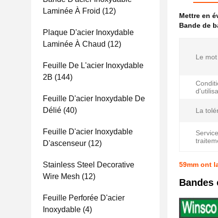
Laminée À Froid
(12)
Mettre en 
Bande de ba
Plaque D'acier Inoxydable
Laminée À Chaud
(12)
Le mot 
Feuille De L'acier Inoxydable
2B
(144)
Condit
d'utilis
Feuille D'acier Inoxydable De
Délié
(40)
La tolé
Feuille D'acier Inoxydable
Servic
traitem
D'ascenseur
(12)
Stainless Steel Decorative
59mm ont la
Wire Mesh
(12)
Bandes 
Feuille Perforée D'acier
Inoxydable
(4)