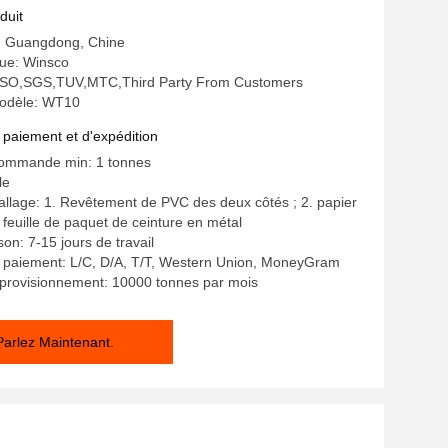
e
duit
e: Guangdong, Chine
ue: Winsco
n: ISO,SGS,TUV,MTC,Third Party From Customers
odèle: WT10
 paiement et d'expédition
commande min: 1 tonnes
le
allage: 1. Revêtement de PVC des deux côtés ; 2. papier
feuille de paquet de ceinture en métal
ison: 7-15 jours de travail
e paiement: L/C, D/A, T/T, Western Union, MoneyGram
pprovisionnement: 10000 tonnes par mois
Parlez Maintenant.