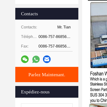
Contacts
Contacts:
Mr. Tian
Téléphone:
0086-757-86856916
Fax:
0086-757-86856916
Parlez Maintenant.
Expédiez-nous