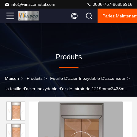
info@winscometal.com
0086-757-86856916
Parlez Maintenant
Produits
Maison
>
Produits
>
Feuille D'acier Inoxydable D'ascenseur
>
la feuille d'acier inoxydable d'or de miroir de 1219mmx2438mm
gravée à l'eau-forte a fini Rose Gold