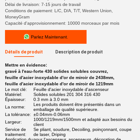
Délai de livraison: 7-15 jours de travail
Conditions de paiement: L/C, D/A, T/T, Western Union,
MoneyGram
Capacité d'approvisionnement: 10000 morceaux par mois
Parlez Maintenant.
Détails de produit
Description de produit
Mettre en évidence:
gravé à l'eau-forte 430 solides solubles couvrez
,
feuille d'acier inoxydable d'or de miroir de 2438mm
,
feuille d'acier inoxydable d'or de miroir de 1219mm
Le mot clé:
Feuille d'acier inoxydable d'ascenseur
Matériel:
Solides solubles 201 304 316 430
Épaisseur:
0.3 mm à 3.0 mm
Les produits doivent être présentés dans un
La norme:
emballage de qualité supérieure.
La tolérance:
±0.04mm-0.06mm
1000/1219mm/1500mm et adapté aux besoins du
Largeur:
client
Service de
Se pliant, soudure, Decoiling, poinçonnant, coupe
traitement:
de laser, Driping
Application du
pour l'ascenseur, ascenseurs, décoration de