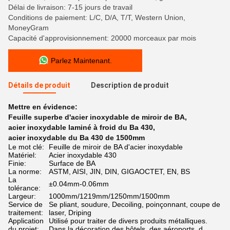
Délai de livraison: 7-15 jours de travail
Conditions de paiement: L/C, D/A, T/T, Western Union,
MoneyGram
Capacité d'approvisionnement: 20000 morceaux par mois
Parlez Maintenant.
Détails de produit
Description de produit
Mettre en évidence:
Feuille superbe d'acier inoxydable de miroir de BA
,
acier inoxydable laminé à froid du Ba 430
,
acier inoxydable du Ba 430 de 1500mm
Le mot clé:
Feuille de miroir de BA d'acier inoxydable
Matériel:
Acier inoxydable 430
Finie:
Surface de BA
La norme:
ASTM, AISI, JIN, DIN, GIGAOCTET, EN, BS
La
±0.04mm-0.06mm
tolérance:
Largeur:
1000mm/1219mm/1250mm/1500mm
Service de
Se pliant, soudure, Decoiling, poinçonnant, coupe de
traitement:
laser, Driping
Application
Utilisé pour traiter de divers produits métalliques.
du projet:
Dans la décoration des hôtels, des aéroports, d