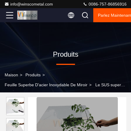
info@winscometal.com
0086-757-86856916
Parlez Maintenant
Produits
Maison
>
Produits
>
Feuille Superbe D'acier Inoxydable De Miroir
>
Le SUS superbe
de finition 430 de feuille d'acier inoxydable de miroir de BA a
laminé à froid 1500mm