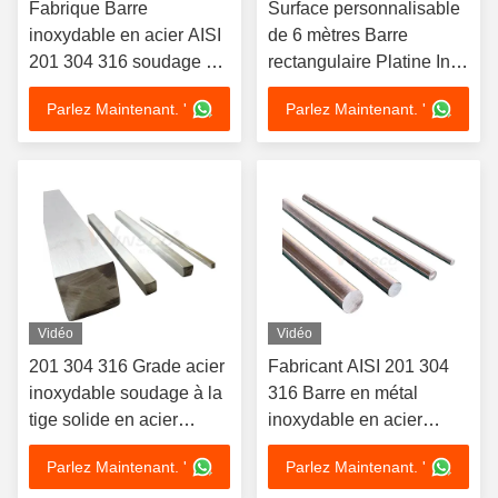
Fabrique Barre
Surface personnalisable
inoxydable en acier AISI
de 6 mètres Barre
201 304 316 soudage à
rectangulaire Platine Inox
l'arbre solide en acier
SS 201 304 316 Barre
Parlez Maintenant. '
Parlez Maintenant. '
inoxydable
plate en acier inoxydable
poli
Vidéo
Vidéo
201 304 316 Grade acier
Fabricant AISI 201 304
inoxydable soudage à la
316 Barre en métal
tige solide en acier
inoxydable en acier
inoxydable
inoxydable
Parlez Maintenant. '
Parlez Maintenant. '