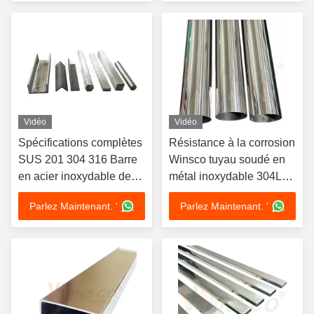
Vidéo
Vidéo
Spécifications complètes
Résistance à la corrosion
SUS 201 304 316 Barre
Winsco tuyau soudé en
en acier inoxydable de
métal inoxydable 304L
qualité ronde suqare
en acier inoxydable
Parlez Maintenant. '
Parlez Maintenant. '
plate hexagonale
angulaire en forme de
canal en acier
inoxydable