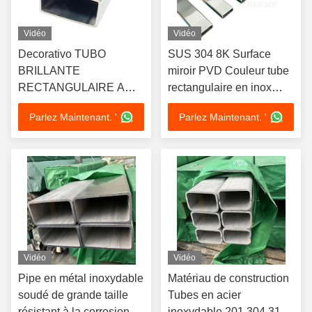
Vidéo
Vidéo
Decorativo TUBO
SUS 304 8K Surface
BRILLANTE
miroir PVD Couleur tube
RECTANGULAIRE A
rectangulaire en inox
POLI 600 C-304 X tuyau
30mmx10mm Taille
Parlez Maintenant. '
Parlez Maintenant. '
plat d'acier inoxydable
1,2mm 1,5mm épaisseur
Inox de 6 MÉTROS
tuyau de salle de bain en
acier inoxydable
Vidéo
Vidéo
Pipe en métal inoxydable
Matériau de construction
soudé de grande taille
Tubes en acier
résistant à la corrosion
inoxydable 201 304 316