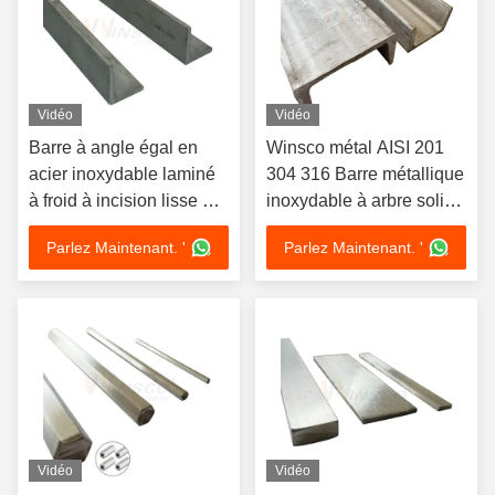
Vidéo
Vidéo
Barre à angle égal en
Winsco métal AISI 201
acier inoxydable laminé
304 316 Barre métallique
à froid à incision lisse TP
inoxydable à arbre solide
201 304 316 en acier
soudure en acier
Parlez Maintenant. '
Parlez Maintenant. '
inoxydable laminé à
inoxydable
chaud
Vidéo
Vidéo