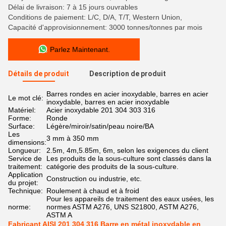
Délai de livraison: 7 à 15 jours ouvrables
Conditions de paiement: L/C, D/A, T/T, Western Union,
Capacité d'approvisionnement: 3000 tonnes/tonnes par mois
Parlez Maintenant.
Détails de produit
Description de produit
Barres rondes en acier inoxydable, barres en acier
Le mot clé:
inoxydable, barres en acier inoxydable
Matériel:
Acier inoxydable 201 304 303 316
Forme:
Ronde
Surface:
Légère/miroir/satin/peau noire/BA
Les
3 mm à 350 mm
dimensions:
Longueur:
2.5m, 4m,5.85m, 6m, selon les exigences du client
Service de
Les produits de la sous-culture sont classés dans la
traitement:
catégorie des produits de la sous-culture.
Application
Construction ou industrie, etc.
du projet:
Technique:
Roulement à chaud et à froid
Pour les appareils de traitement des eaux usées, les
norme:
normes ASTM A276, UNS S21800, ASTM A276,
ASTM A
Fabricant AISI 201 304 316 Barre en métal inoxydable en