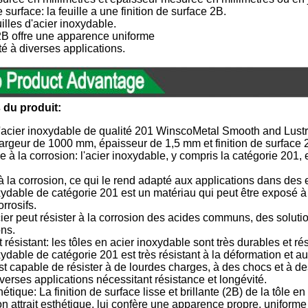
e surface: la feuille a une finition de surface 2B.
uilles d'acier inoxydable.
 2B offre une apparence uniforme
té à diverses applications.
 du produit:
 d'acier inoxydable de qualité 201 WinscoMetal Smooth and Lus
rgeur de 1000 mm, épaisseur de 1,5 mm et finition de surface 2
 à la corrosion: l'acier inoxydable, y compris la catégorie 201,
à la corrosion, ce qui le rend adapté aux applications dans des
xydable de catégorie 201 est un matériau qui peut être exposé à 
rrosifs.
cier peut résister à la corrosion des acides communs, des solut
ons.
résistant: les tôles en acier inoxydable sont très durables et rési
xydable de catégorie 201 est très résistant à la déformation et
est capable de résister à de lourdes charges, à des chocs et à d
verses applications nécessitant résistance et longévité.
étique: La finition de surface lisse et brillante (2B) de la tôle e
n attrait esthétique, lui confère une apparence propre, uniforme