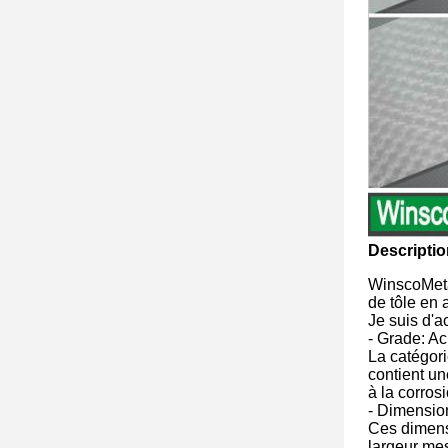
Descriptio
WinscoMetal
de tôle en 
Je suis d'a
- Grade: Ac
La catégori
contient un
à la corros
- Dimension
Ces dimensi
largeur mes