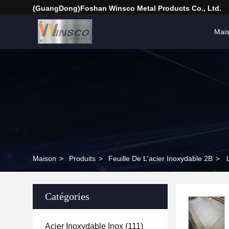
(GuangDong)Foshan Winsco Metal Products Co., Ltd.
Mai
Maison
>
Produits
>
Feuille De L'acier Inoxydable 2B
>
Catégories
Acier Inoxydable Inox
(111)