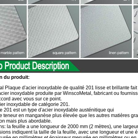
n du produit:
 Plaque d'acier inoxydable de qualité 201 lisse et brillante fait
acier inoxydable produite par WinscoMetal, fabricant ou fourniss
ccord avec vous sur ce point.
ier inoxydable de catégorie 201.
e 201 est un type d'acier inoxydable austénitique qui
e teneur en manganèse plus élevée que les autres matières gras
ion mais plus abordable.
s: la feuille a une longueur de 2000 mm (2 mètres), une largeu
ons indiquent la taille de la feuille, avec une longueur et une 
urée en millimètres et épaisseur mesurée en millimètres ou en 