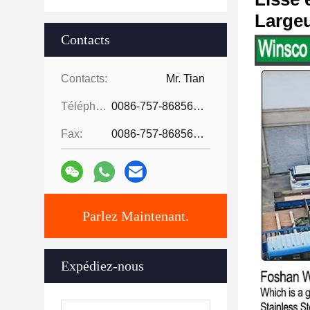
Largeu
Contacts
Contacts:
Mr. Tian
Téléphone:
0086-757-86856916
Fax:
0086-757-86856916
Parlez Maintenant.
Expédiez-nous