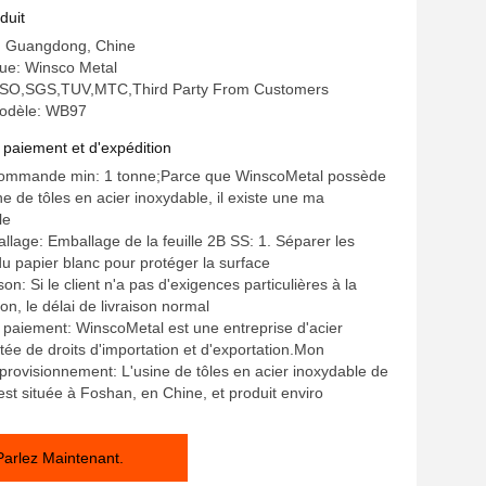
e 2b Surface
duit
e: Guangdong, Chine
e: Winsco Metal
n: ISO,SGS,TUV,MTC,Third Party From Customers
odèle: WB97
 paiement et d'expédition
commande min: 1 tonne;Parce que WinscoMetal possède
e de tôles en acier inoxydable, il existe une ma
le
allage: Emballage de la feuille 2B SS: 1. Séparer les
du papier blanc pour protéger la surface
ison: Si le client n'a pas d'exigences particulières à la
son, le délai de livraison normal
 paiement: WinscoMetal est une entreprise d'acier
tée de droits d'importation et d'exportation.Mon
provisionnement: L'usine de tôles en acier inoxydable de
st située à Foshan, en Chine, et produit enviro
Parlez Maintenant.