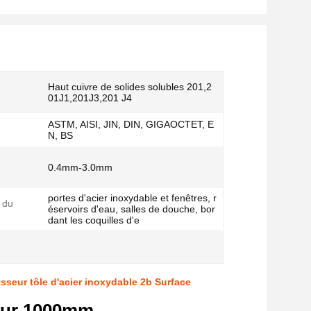
Haut cuivre de solides solubles 201,2
01J1,201J3,201 J4
ASTM, AISI, JIN, DIN, GIGAOCTET, E
N, BS
0.4mm-3.0mm
portes d'acier inoxydable et fenêtres, r
 du
éservoirs d'eau, salles de douche, bor
dant les coquilles d'e
seur tôle d'acier inoxydable 2b Surface
ueur 1000mm