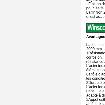
- Finition d
pour les fe
La finition
et est adap
Avantages
La feuille
2000 mm, la
1Résistance
corrosion.
résistance 
L'acier ino
éléments co
La tôle d'a
les conditi
2Durable et 
L'acier ino
La feuille 
adapté à di
3Appel esth
améliore so