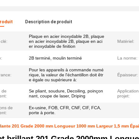
produit
Description de produit
Plaque en acier inoxydable 2B, plaque
clé:
en acier inoxydable 2B, plaque en aci
Matériel:
er inoxydable de finition
e:
2B terminé, moulin terminé
La norme:
Pour les appareils à commande numé
rance:
rique, la valeur de l'échantillon doit êtr
Épaisseur:
e égale ou supérieure à:
e de
Se pliant, soudure, Decoiling, poinçon
Application
ent:
nant, coupe de laser, Driping
projet:
ions de
Ex-usine, FOB, CFR, CNF, CIF, FCA,
ent:
porte à porte.
illante 201 Grade 2000 mm Longueur 1000 mm Largeur 1,5 mm Épais
et brillant 201 Grade 2000mm Long