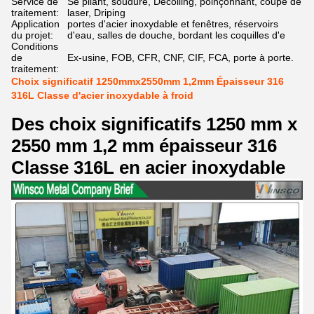
Service de
Se pliant, soudure, Decoiling, poinçonnant, coupe de
traitement:
laser, Driping
Application
portes d'acier inoxydable et fenêtres, réservoirs
du projet:
d'eau, salles de douche, bordant les coquilles d'e
Conditions
de
Ex-usine, FOB, CFR, CNF, CIF, FCA, porte à porte.
traitement:
Choix significatif 1250mmx2550mm 1,2mm Épaisseur 316
316L Classe d'acier inoxydable à froid
Des choix significatifs 1250 mm x
2550 mm 1,2 mm épaisseur 316
Classe 316L en acier inoxydable