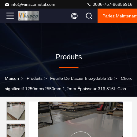
info@winscometal.com
0086-757-86856916
Parlez Maintenant
Produits
Maison
>
Produits
>
Feuille De L'acier Inoxydable 2B
>
Choix
significatif 1250mmx2550mm 1,2mm Épaisseur 316 316L Classe
d'acier inoxydable à froid