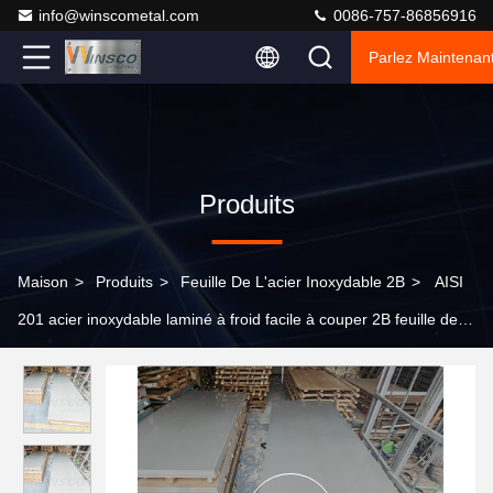
info@winscometal.com
0086-757-86856916
Parlez Maintenant
Produits
Maison
>
Produits
>
Feuille De L'acier Inoxydable 2B
>
AISI
201 acier inoxydable laminé à froid facile à couper 2B feuille de
bord de broyeur avec 1250mmx2500mmx0,9mm