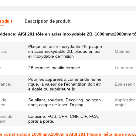
produit
Description de produit
évidence:
AISI 201 tôle en acier inoxydable 2B
,
1000mmx2000mm tôl
Plaque en acier inoxydable 2B, plaque
clé:
en acier inoxydable 2B, plaque en aci
Matériel:
er inoxydable de finition
e:
2B terminé, moulin terminé
La norme:
Pour les appareils à commande numé
rance:
rique, la valeur de l'échantillon doit êtr
Épaisseur:
e égale ou supérieure à:
e de
Se pliant, soudure, Decoiling, poinçon
Application
ent:
nant, coupe de laser, Driping
projet:
ions de
Ex-usine, FOB, CFR, CNF, CIF, FCA,
ent:
porte à porte.
e construction 1000mmx2000mm AISI 201 Plaque métallique inoxyd