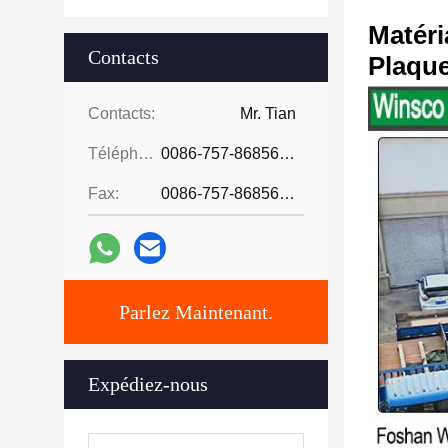
Matéri
Contacts
Plaque
Contacts:
Mr. Tian
Téléphone:
0086-757-86856916
Fax:
0086-757-86856916
Parlez Maintenant.
Expédiez-nous