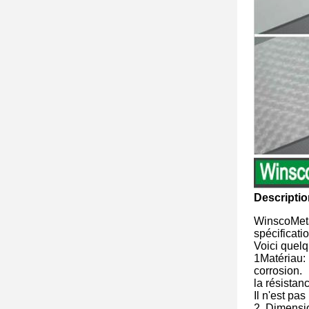
Descriptio
WinscoMetal
spécificat
Voici quelq
1Matériau: 
corrosion.
la résistanc
Il n'est pa
2. Dimensi