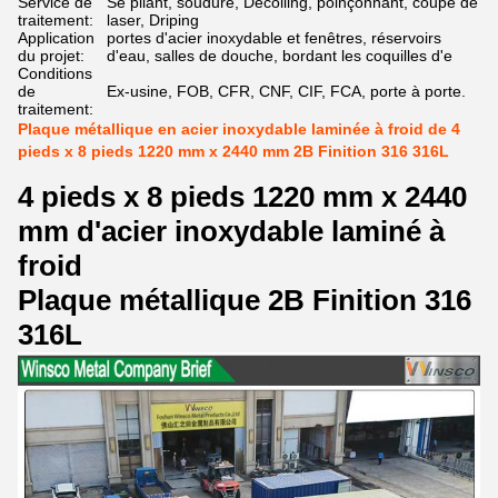
Service de
Se pliant, soudure, Decoiling, poinçonnant, coupe de
traitement:
laser, Driping
Application
portes d'acier inoxydable et fenêtres, réservoirs
du projet:
d'eau, salles de douche, bordant les coquilles d'e
Conditions
de
Ex-usine, FOB, CFR, CNF, CIF, FCA, porte à porte.
traitement:
Plaque métallique en acier inoxydable laminée à froid de 4
pieds x 8 pieds 1220 mm x 2440 mm 2B Finition 316 316L
4 pieds x 8 pieds 1220 mm x 2440
mm d'acier inoxydable laminé à
froid
Plaque métallique 2B Finition 316
316L