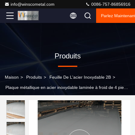
info@winscometal.com
0086-757-86856916
Parlez Maintenant
Produits
Maison
>
Produits
>
Feuille De L'acier Inoxydable 2B
>
Plaque métallique en acier inoxydable laminée à froid de 4 pieds
x 8 pieds 1220 mm x 2440 mm 2B Finition 316 316L