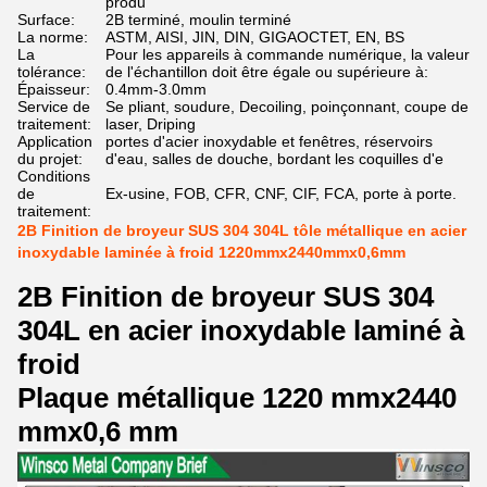
produ
Surface:
2B terminé, moulin terminé
La norme:
ASTM, AISI, JIN, DIN, GIGAOCTET, EN, BS
La
Pour les appareils à commande numérique, la valeur
tolérance:
de l'échantillon doit être égale ou supérieure à:
Épaisseur:
0.4mm-3.0mm
Service de
Se pliant, soudure, Decoiling, poinçonnant, coupe de
traitement:
laser, Driping
Application
portes d'acier inoxydable et fenêtres, réservoirs
du projet:
d'eau, salles de douche, bordant les coquilles d'e
Conditions
de
Ex-usine, FOB, CFR, CNF, CIF, FCA, porte à porte.
traitement:
2B Finition de broyeur SUS 304 304L tôle métallique en acier
inoxydable laminée à froid 1220mmx2440mmx0,6mm
2B Finition de broyeur SUS 304
304L en acier inoxydable laminé à
froid
Plaque métallique 1220 mmx2440
mmx0,6 mm