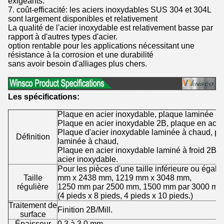
exigeants.
7. coût-efficacité: les aciers inoxydables SUS 304 et 304L
sont largement disponibles et relativement
La qualité de l'acier inoxydable est relativement basse par
rapport à d'autres types d'acier.
option rentable pour les applications nécessitant une
résistance à la corrosion et une durabilité
sans avoir besoin d'alliages plus chers.
Les spécifications:
Plaque en acier inoxydable, plaque laminée à 
Plaque en acier inoxydable 2B, plaque en acier
Plaque d'acier inoxydable laminée à chaud, pl
Définition
laminée à chaud,
Plaque en acier inoxydable laminé à froid 2B, fe
acier inoxydable.
Pour les pièces d'une taille inférieure ou ég
Taille
mm x 2438 mm, 1219 mm x 3048 mm,
régulière
1250 mm par 2500 mm, 1500 mm par 3000 mm
(4 pieds x 8 pieds, 4 pieds x 10 pieds.)
Traitement de
Finition 2B/Mill.
surface
Épaisseur
0.3 à 3.0 mm.