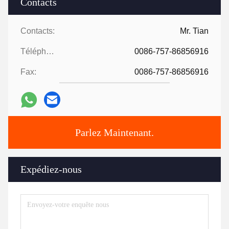
Contacts
Contacts:
Mr. Tian
Téléphone:
0086-757-86856916
Fax:
0086-757-86856916
Parlez Maintenant.
Expédiez-nous