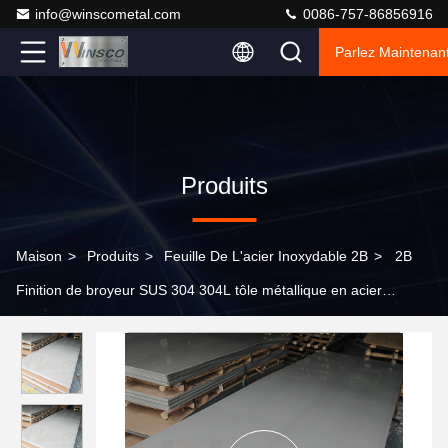
info@winscometal.com
0086-757-86856916
Parlez Maintenant
Produits
Maison
>
Produits
>
Feuille De L'acier Inoxydable 2B
>
2B
Finition de broyeur SUS 304 304L tôle métallique en acier
inoxydable laminée à froid 1220mmx2440mmx0,6mm