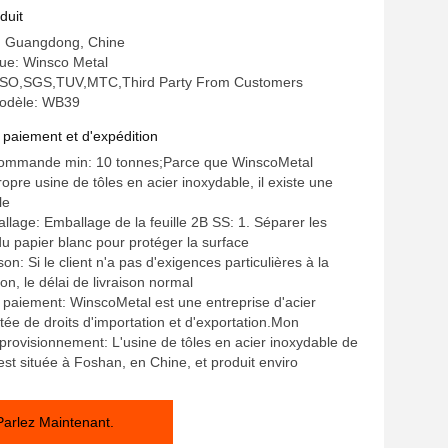
 Plaque en acier inoxydable
duit
x2000mm
e: Guangdong, Chine
e: Winsco Metal
n: ISO,SGS,TUV,MTC,Third Party From Customers
odèle: WB39
 paiement et d'expédition
commande min: 10 tonnes;Parce que WinscoMetal
pre usine de tôles en acier inoxydable, il existe une
le
allage: Emballage de la feuille 2B SS: 1. Séparer les
du papier blanc pour protéger la surface
ison: Si le client n'a pas d'exigences particulières à la
son, le délai de livraison normal
 paiement: WinscoMetal est une entreprise d'acier
tée de droits d'importation et d'exportation.Mon
provisionnement: L'usine de tôles en acier inoxydable de
st située à Foshan, en Chine, et produit enviro
Parlez Maintenant.