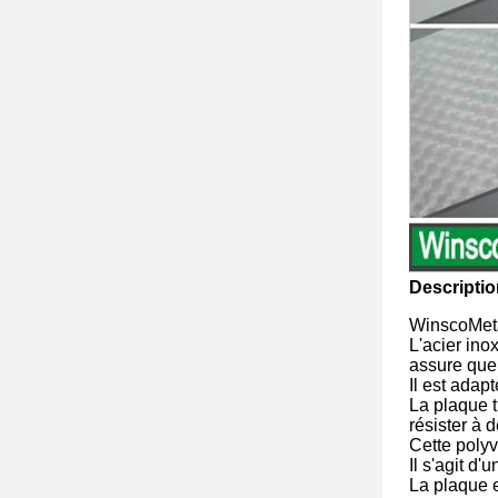
Descriptio
WinscoMetal
L'acier ino
assure que 
Il est adapt
La plaque t
résister à 
Cette polyv
Il s'agit d'
La plaque e