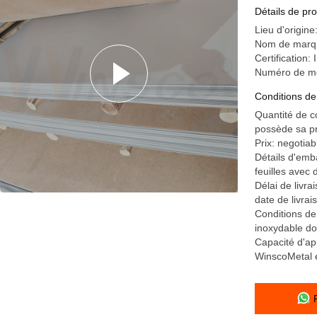
Épaisseur
Détails de pro
1000mm
Lieu d'origin
Nom de marqu
Certificatio
Numéro de m
Conditions de
Quantité de 
possède sa pro
Prix: negotiab
Détails d'emb
feuilles avec 
Délai de livra
date de livrai
Conditions de
inoxydable do
Capacité d'ap
WinscoMetal e