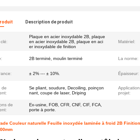
produit
Description de produit
Plaque en acier inoxydable 2B, plaque
clé:
en acier inoxydable 2B, plaque en aci
Matériel:
er inoxydable de finition
e:
2B terminé, moulin terminé
La norme:
rance:
± 2% --- ± 10%.
Épaisseur:
e de
Se pliant, soudure, Decoiling, poinçon
Application
ent:
nant, coupe de laser, Driping
projet:
ions de
Ex-usine, FOB, CFR, CNF, CIF, FCA,
ent:
porte à porte.
ade Couleur naturelle Feuille inoxydée laminée à froid 2B Finiti
000mm