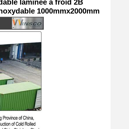
dable laminée à froid 2B
er inoxydable 1000mmx2000mm