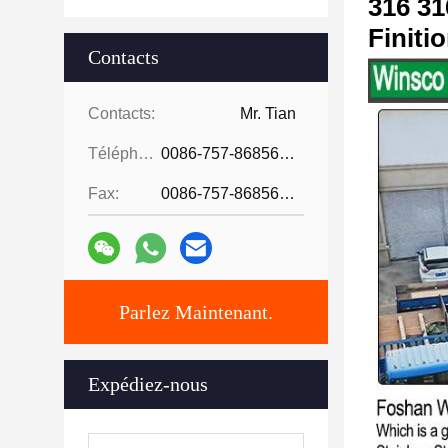
316 31
Finiti
Contacts
Contacts:
Mr. Tian
Téléphone:
0086-757-86856916
Fax:
0086-757-86856916
Parlez Maintenant.
Expédiez-nous