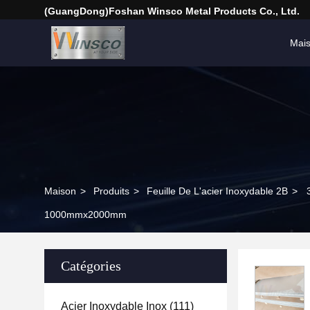
(GuangDong)Foshan Winsco Metal Products Co., Ltd.
Mai
Maison
>
Produits
>
Feuille De L'acier Inoxydable 2B
>
1000mmx2000mm
Catégories
Acier Inoxydable Inox
(111)