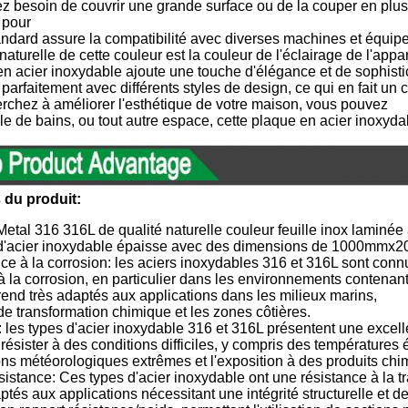
z besoin de couvrir une grande surface ou de la couper en plus peti
 pour
tandard assure la compatibilité avec diverses machines et équip
naturelle de cette couleur est la couleur de l'éclairage de l'appar
n acier inoxydable ajoute une touche d'élégance et de sophisti
 parfaitement avec différents styles de design, ce qui en fait un
rchez à améliorer l'esthétique de votre maison, vous pouvez
lle de bains, ou tout autre espace, cette plaque en acier inoxyda
 du produit:
tal 316 316L de qualité naturelle couleur feuille inox laminée 
d'acier inoxydable épaisse avec des dimensions de 1000mmx20
ce à la corrosion: les aciers inoxydables 316 et 316L sont conn
à la corrosion, en particulier dans les environnements contenant
rend très adaptés aux applications dans les milieux marins,
de transformation chimique et les zones côtières.
: les types d'acier inoxydable 316 et 316L présentent une excelle
 résister à des conditions difficiles, y compris des températures 
ons météorologiques extrêmes et l'exposition à des produits chim
sistance: Ces types d'acier inoxydable ont une résistance à la tr
aptés aux applications nécessitant une intégrité structurelle et d