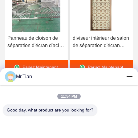
diviseur intérieur de salon
Golde titanique a balayé
de séparation d'écran
l'acier inoxydable Art
d'acier inoxydable de
Panels de mur d'écran de
1219mm pour la
salle à manger 1250mm
Parlez Maintenant.
Parlez Maintenant.
décoration de luxe de villa
Mr.Tian
11:54 PM
Good day, what product are you looking for?
(GuangDong)Foshan Winsco Metal Products
Co., Ltd.
info@winscometal.com