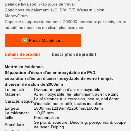
Délai de livraison: 7-15 jours de travail
Conditions de paiement: L/C, D/A, T/T, Western Union,
MoneyGram
Capacité d'approvisionnement: 200000 morceaux par mois, ordre
adapté aux besoins du client plus bienvenu
Parlez Maintenant.
Détails de produit
Description de produit
Mettre en évidence:
Séparation d'écran d'acier inoxydable de PVD
,
séparation d'écran d'acier inoxydable de verre trempé
,
diviseur de salon de 2000mm
Le mot clé:
Diviseur de pièce d'acier inoxydable
Matériel:
Acier inoxydable, fer, aluminium, acier de zinc
La résistance à la corrosion, beaux, anti écran
Caractéristique:
d'insecte, non rouillé, faciles installent
Largeur:
1000mm/1219mm/1250mm/1500mm
La tolérance:
± 0,05 mm
taille:
Personnaliser
Se pliant, soudure, Decoiling, poinçonnant, coupe
Procédure:
de laser, Driping