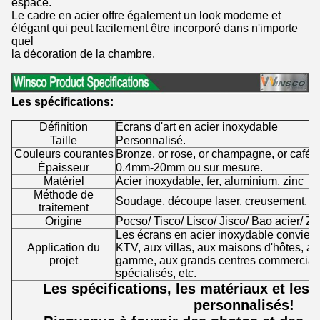
espace.
Le cadre en acier offre également un look moderne et
élégant qui peut facilement être incorporé dans n'importe
quel
la décoration de la chambre.
Les spécifications:
Définition
Écrans d'art en acier inoxydable
Taille
Personnalisé.
Couleurs courantes
Bronze, or rose, or champagne, or café, n
Épaisseur
0.4mm-20mm ou sur mesure.
Matériel
Acier inoxydable, fer, aluminium, zinc
Méthode de
Soudage, découpe laser, creusement, co
traitement
Origine
Pocso/ Tisco/ Lisco/ Jisco/ Bao acier/ Zp
Les écrans en acier inoxydable convienn
Application du
KTV, aux villas, aux maisons d'hôtes, a
projet
gamme, aux grands centres commerciaux
spécialisés, etc.
Les spécifications, les matériaux et les t
personnalisés!