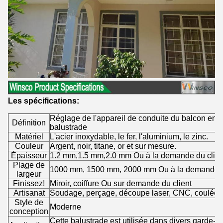
Les spécifications:
Réglage de l'appareil de conduite du balcon en 
Définition
balustrade
Matériel
L'acier inoxydable, le fer, l'aluminium, le zinc.
Couleur
Argent, noir, titane, or et sur mesure.
Épaisseur
1.2 mm,1.5 mm,2.0 mm Ou à la demande du clien
Plage de
1000 mm, 1500 mm, 2000 mm Ou à la demande d
largeur
Finissez!
Miroir, coiffure Ou sur demande du client
Artisanat
Soudage, perçage, découpe laser, CNC, coulée, 
Style de
Moderne
conception
Cette balustrade est utilisée dans divers garde-co