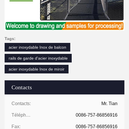
Tags:
acier inoxydable Inox de balcon
rails de garde d'acier inoxydable
acier inoxydable Inox de miroir
Contacts
Contacts:
Mr. Tian
Téléphone:
0086-757-86856916
Fax:
0086-757-86856916