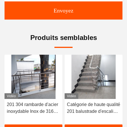
Envoyez
Produits semblables
Vidéo
Vidéo
Catégorie de haute qualité
Escalier 201 304 d'acier
201 balustrade d'escalier
inoxydable Inox de délié
d'Inox de balustrade
conception moderne de
d'escalier de l'acier
316 balustrades