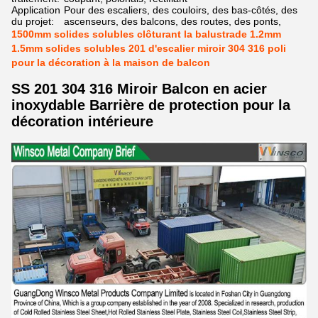
Application
Pour des escaliers, des couloirs, des bas-côtés, des
du projet:
ascenseurs, des balcons, des routes, des ponts,
1500mm solides solubles clôturant la balustrade 1.2mm
1.5mm solides solubles 201 d'escalier miroir 304 316 poli
pour la décoration à la maison de balcon
SS 201 304 316 Miroir Balcon en acier
inoxydable Barrière de protection pour la
décoration intérieure