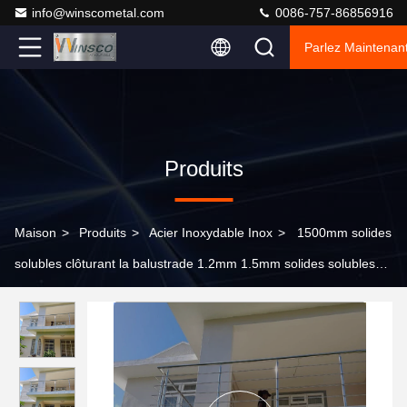
info@winscometal.com
0086-757-86856916
Parlez Maintenant
Produits
Maison
>
Produits
>
Acier Inoxydable Inox
>
1500mm solides
solubles clôturant la balustrade 1.2mm 1.5mm solides solubles
201 d'escalier miroir 304 316 poli pour la décoration à la maison
de balcon