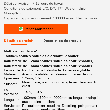
Délai de livraison: 7-15 jours de travail
Conditions de paiement: L/C, D/A, T/T, Western Union,
MoneyGram
Capacité d'approvisionnement: 100000 ensembles par mois
Parlez Maintenant.
Détails de produit
Description de produit
Mettre en évidence:
1500mm solides solubles clôturant l'escalier
,
balustrade de 1.2mm solides solubles pour l'escalier
,
balustrade de 1.5mm solides solubles pour l'escalier
Le mot clé:
Rambarde de balustrade d'acier inoxydable
Matériel:
Acier inoxydable, fer, aluminium, acier de zinc
Épaisseur:
1.2mm, 1.5mm, 2mm.
Miroir, délié, noir, d'or ou adapté aux besoins du
Surface:
client.
La
±15%, ±10%
tolérance:
1000mm, 1500mm, 2000mm ou longueur adaptée
Longueur:
aux besoins du client.
Service de
Recourbement, soudure, Decoiling, poinçonnant,
traitement:
coupant, polonais, rectifiant