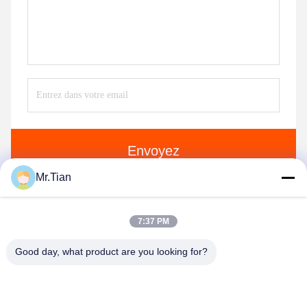
Envoyez
Mr.Tian
7:37 PM
Good day, what product are you looking for?
(GuangDong)Foshan Winsco Metal Products
Co., Ltd.
info@winscometal.com