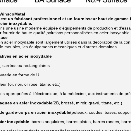
 WinscoMetal
est un fabricant professionnel et un fournisseur haut de gamme in
cier inoxydable.
s une usine moderne équipée d'équipements de production et d'essai 
r fournir de haute qualité,solutions personnalisées en acier inoxydable
base
n acier inoxydable sont largement utilisés dans la décoration de la const
n de meubles, les équipements mécaniques et d'autres domaines.
atives en acier inoxydable
, carrées ou rectangulaires
auterie en forme de U
ur (or, noir, or rose, titane, etc.)
res appropriées à l'électronique, à la médecine, aux instruments de préc
laques en acier inoxydable
(2B, brossé, miroir, gravé, titane, etc.)
de garde-corps en acier inoxydable
(poteaux, coudes, bases, suppor
cier inoxydable
: barres angulaires, barres plates, barres rondes, bar