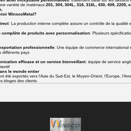
n acier inoxydable personnalisés
: traitement basé sur les dessins e
une variété de matériaux:
201, 304, 304L, 316, 316L, 430, 409, 2205,
n.
isir WinscoMetal?
irect
: La production interne complète assure un contrôle de la qualité e
complète de produits avec personnalisation
: Plusieurs spécificat
exportation professionnelle
: Une équipe de commerce international e
s différents pays
cation efficace et un service bienveillant
: équipe de service ang
tentif
dans le monde entier
nt été exportés vers l'Asie du Sud-Est, le Moyen-Orient, l'Europe, l'Amé
es éloges des clients.