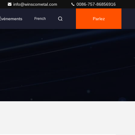
info@winscometal.com
0086-757-86856916
Événements
Parlez
French
Maintenant.