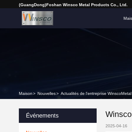
(GuangDong)Foshan Winsco Metal Products Co., Ltd.
Mai
Maison
>
Nouvelles
>
Actualités de l'entreprise WinscoMetal
Winsco
Événements
2025-04-16