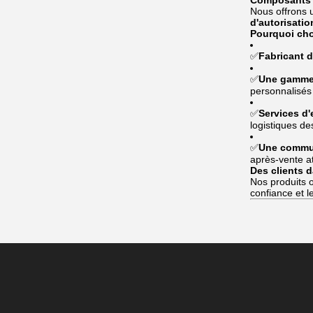
Composants e
Nous offrons 
d'autorisatio
Pourquoi cho
✅
Fabricant d
✅
Une gamme 
personnalisés
✅
Services d'
logistiques de
✅
Une communi
après-vente at
Des clients 
Nos produits o
confiance et l