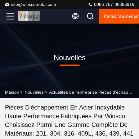
info@winscometal.com
0086-757-86856916
Parlez Maintenant
Nouvelles
Maison
>
Nouvelles
>
Actualités de l'entreprise Pièces d'échappement en acier inoxydable haute performance Fabriquées par Winsco Choisissez parmi une gamme complète de matériaux: 201, 304, 316, 409L, 436, 439, 441
Pièces D'échappement En Acier Inoxydable
Haute Performance Fabriquées Par Winsco
Choisissez Parmi Une Gamme Complète De
Matériaux: 201, 304, 316, 409L, 436, 439, 441