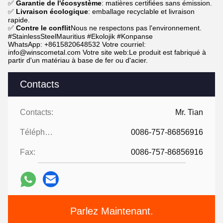
✅
Garantie de l'écosystème
: matières certifiées sans émission.
✅
Livraison écologique
: emballage recyclable et livraison
rapide.
✅
Contre le conflit
Nous ne respectons pas l'environnement.
#StainlessSteelMauritius #Ekolojik #Konpanse
WhatsApp: +8615820648532 Votre courriel:
info@winscometal.com Votre site web:
Le produit est fabriqué à
partir d'un matériau à base de fer ou d'acier.
Contacts
Contacts:
Mr. Tian
Téléphone:
0086-757-86856916
Fax:
0086-757-86856916
Parlez Maintenant.