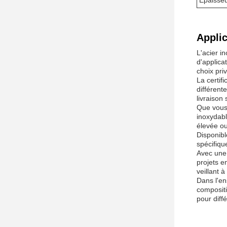
Épaisseu
Applic
L'acier i
d'applica
choix priv
La certif
différent
livraison 
Que vous 
inoxydabl
élevée ou
Disponibl
spécifiqu
Avec une 
projets e
veillant à
Dans l'en
compositi
pour diffé