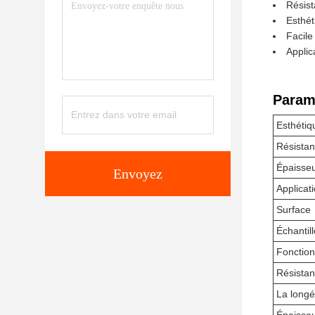
Résist
Esthét
Facile
Applic
Param
Esthétiq
Résista
Épaisse
Envoyez
Applicat
Surface
Échantil
Fonction
Résistan
La longé