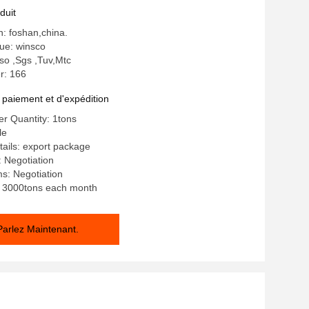
duit
n: foshan,china.
e: winsco
 Iso ,Sgs ,Tuv,Mtc
r: 166
 paiement et d'expédition
r Quantity: 1tons
le
ails: export package
: Negotiation
s: Negotiation
y: 3000tons each month
Parlez Maintenant.