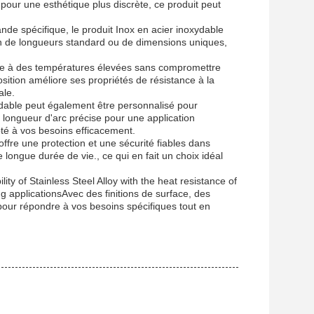
e pour une esthétique plus discrète, ce produit peut
e spécifique, le produit Inox en acier inoxydable
soin de longueurs standard ou de dimensions uniques,
siste à des températures élevées sans compromettre
osition améliore ses propriétés de résistance à la
ale.
dable peut également être personnalisé pour
 longueur d'arc précise pour une application
pté à vos besoins efficacement.
offre une protection et une sécurité fiables dans
longue durée de vie., ce qui en fait un choix idéal
ty of Stainless Steel Alloy with the heat resistance of
ing applicationsAvec des finitions de surface, des
pour répondre à vos besoins spécifiques tout en