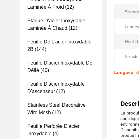
Laminée À Froid
(12)
Strengt
Plaque D'acier Inoxydable
Longevi
Laminée À Chaud
(12)
Feuille De L'acier Inoxydable
Heat R
2B
(144)
Structu
Feuille D'acier Inoxydable De
Délié
(40)
Longueur d'
Feuille D'acier Inoxydable
D'ascenseur
(12)
Descri
Stainless Steel Decorative
Wire Mesh
(12)
Le produi
spécifiqu
environn
Feuille Perforée D'acier
Disponibl
Inoxydable
(4)
produit I