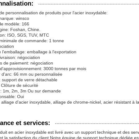
nalisation:
de personnalisation de produits pour l'acier inoxydable:
arque: winsco
e modèle: 166
igine: Foshan, Chine.
tion: ISO, SGS, TUV, MTC
 minimale de commande: 1 tonne
ociation
e l'emballage: emballage à l'exportation
livraison: négociation
s de paiement: négociation
 d'approvisionnement: 3000 tonnes par mois
 d'arc: 66 mm ou personnalisée
: support de verre détachable
 Clôture de sécurité
: 1m, 2m, 3m Ou sur demande
onsable: Oui
 alliage d'acier inoxydable, alliage de chrome-nickel, acier résistant à l
ance et services:
duit en acier inoxydable est livré avec un support technique et des s
et la satisfaction du client.Notre équipe de support technique dédiée e