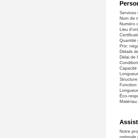
Person
Services 
Nom de m
Numéro d
Lieu d'or
Certifica
Quantité
Prix: nég
Détails d
Délai de 
Condition
Capacité
Longueur
Structure
Fonction:
Longueur
Éco-resp
Matériau:
Assist
Notre pro
optimale 