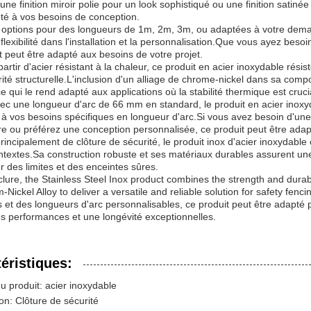
 une finition miroir polie pour un look sophistiqué ou une finition satiné
té à vos besoins de conception.
options pour des longueurs de 1m, 2m, 3m, ou adaptées à votre demand
 flexibilité dans l'installation et la personnalisation.Que vous ayez be
t peut être adapté aux besoins de votre projet.
artir d'acier résistant à la chaleur, ce produit en acier inoxydable ré
rité structurelle.L'inclusion d'un alliage de chrome-nickel dans sa comp
ce qui le rend adapté aux applications où la stabilité thermique est cruci
c une longueur d'arc de 66 mm en standard, le produit en acier inoxy
à vos besoins spécifiques en longueur d'arc.Si vous avez besoin d'une
ère ou préférez une conception personnalisée, ce produit peut être ada
rincipalement de clôture de sécurité, le produit inox d'acier inoxydable 
ntextes.Sa construction robuste et ses matériaux durables assurent une 
r des limites et des enceintes sûres.
lure, the Stainless Steel Inox product combines the strength and durabili
Nickel Alloy to deliver a versatile and reliable solution for safety fenc
 et des longueurs d'arc personnalisables, ce produit peut être adapté 
es performances et une longévité exceptionnelles.
éristiques:
 produit: acier inoxydable
on: Clôture de sécurité