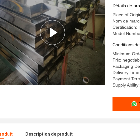
Détails de pro
Place of Origi
Nom de marqu
Certification:
Model Numbe
Conditions de
Minimum Orde
Prix: negotiab
Packaging Det
Delivery Time
Payment Term
Supply Abilit
produit
Description de produit