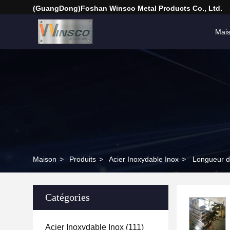
(GuangDong)Foshan Winsco Metal Products Co., Ltd.
Mai
Maison
>
Produits
>
Acier Inoxydable Inox
>
Longueur d'
Catégories
Acier Inoxydable Inox
(111)