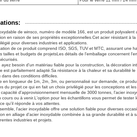
r du verre
Pour le verre 12 mm / 24 mm
ations:
noxydable de winsco, numéro de modèle 166, est un produit polyvalent a
tion en raison de ses propriétés exceptionnelles.Cet acier résistant à l
ilégié pour diverses industries et applications.
ication de ce produit comprend ISO, SGS, TUV et MTC, assurant une haute qu
es tailles et budgets de projetsLes détails de l'emballage concernent l'e
sécurisés.
ayez besoin d'un matériau fiable pour la construction, la décoration intér
e est parfaitement adapté.Sa résistance à la chaleur et sa durabilité 
 dans des conditions difficiles.
e en longueur de 1m, 2m, 3m, ou personnalisé sur demande, ce produi
es du projet.ce qui en fait un choix privilégié pour les conceptions et l
capacité d'approvisionnement mensuelle de 3000 tonnes, l'acier inoxyd
n cours ou à venir.L'option pour les échantillons vous permet de tester l
 ce qu'il réponde à vos attentes.
semble, l'acier inoxydable offre une solution fiable pour diverses occas
on en alliage d'acier inoxydable combinée à sa grande durabilité et à s
rentes industries et projets.