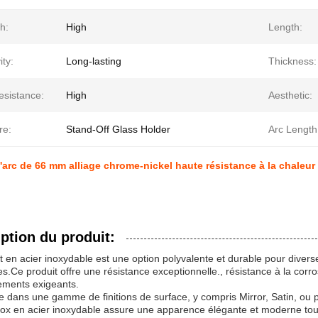
h:
High
Length:
ty:
Long-lasting
Thickness:
esistance:
High
Aesthetic:
re:
Stand-Off Glass Holder
Arc Length
arc de 66 mm alliage chrome-nickel haute résistance à la chaleur e
ption du produit:
t en acier inoxydable est une option polyvalente et durable pour diver
es.Ce produit offre une résistance exceptionnelle., résistance à la corros
ements exigeants.
e dans une gamme de finitions de surface, y compris Mirror, Satin, ou
nox en acier inoxydable assure une apparence élégante et moderne tou