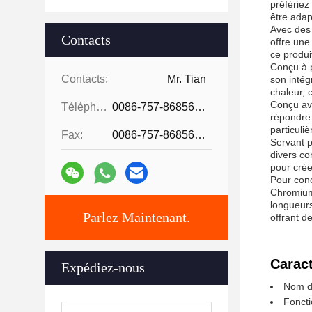
préfériez
être adap
Avec des 
Contacts
offre une
ce produi
Conçu à p
Contacts:
Mr. Tian
son intég
chaleur, 
Conçu ave
Téléphone:
0086-757-86856916
répondre 
particuli
Fax:
0086-757-86856916
Servant p
divers co
pour crée
Pour conc
Chromium-
longueurs
Parlez Maintenant.
offrant d
Caract
Expédiez-nous
Nom du
Foncti