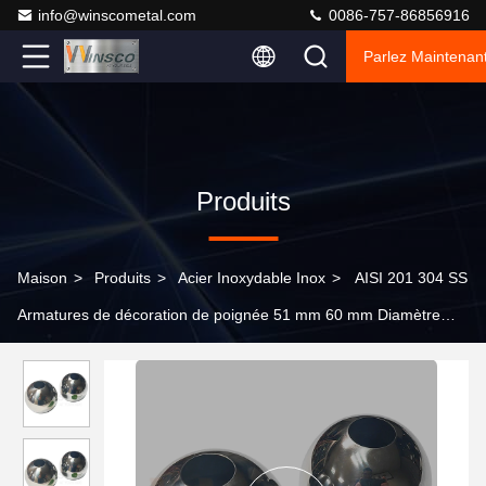
info@winscometal.com
0086-757-86856916
Parlez Maintenant
Produits
Maison
>
Produits
>
Acier Inoxydable Inox
>
AISI 201 304 SS
Armatures de décoration de poignée 51 mm 60 mm Diamètre
boule creuse en acier inoxydable pour tuyau rond de 19 mm