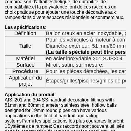
combinaison d'attrait esthétique, de durabilité, de
compatibilité,et la polyvalence font de ces raccords un
choix pratique pour ajouter une touche décorative aux
rampes dans divers espaces résidentiels et commerciaux.
Les spécifications:
Définition
Ballon creux en acier inoxydable, po
Pour les véhicules à moteur à combus
Taille
Diamètre extérieur: 51 mm/60 mm.
(La taille spéciale peut être perso
Matériel
en acier inoxydable 201,SUS304
Surface
Miroir, satin, sur mesure.
Procédure
Pour les pièces détachées, les carac
Application du
Étapes/grilles/piscines/grilles de pon
projet
Application du produit:
AISI 201 and 304 SS handrail decoration fittings with
51mm and 60mm diameter stainless steel hollow balls
designed for 19mm round pipes can have various
applications in the field of handrail and railing
systemsParmi les applications les plus courantes figurent:
1Systèmes de rampes: Ces raccords sont souvent utilisés