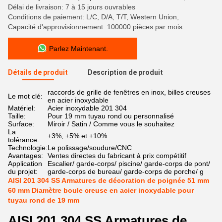
Délai de livraison: 7 à 15 jours ouvrables
Conditions de paiement: L/C, D/A, T/T, Western Union,
Capacité d'approvisionnement: 100000 pièces par mois
Parlez Maintenant.
Détails de produit
Description de produit
raccords de grille de fenêtres en inox, billes creuses
Le mot clé:
en acier inoxydable
Matériel:
Acier inoxydable 201 304
Taille:
Pour 19 mm tuyau rond ou personnalisé
Surface:
Miroir / Satin / Comme vous le souhaitez
La
±3%, ±5% et ±10%
tolérance:
Technologie:
Le polissage/soudure/CNC
Avantages:
Ventes directes du fabricant à prix compétitif
Application
Escalier/ garde-corps/ piscine/ garde-corps de pont/
du projet:
garde-corps de bureau/ garde-corps de porche/ g
AISI 201 304 SS Armatures de décoration de poignée 51 mm
60 mm Diamètre boule creuse en acier inoxydable pour
tuyau rond de 19 mm
AISI 201 304 SS Armatures de