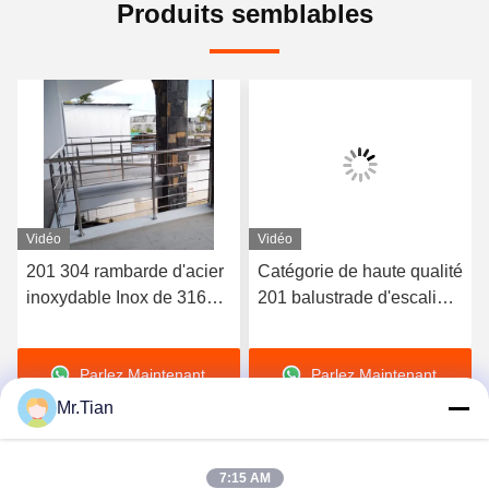
Produits semblables
Vidéo
Vidéo
201 304 rambarde d'acier
Catégorie de haute qualité
inoxydable Inox de 316
201 balustrade d'escalier
catégories acceptent la
d'Inox de balustrade
personnalisation
d'escalier de l'acier
Parlez Maintenant.
Parlez Maintenant.
inoxydable 304 316
Mr.Tian
7:15 AM