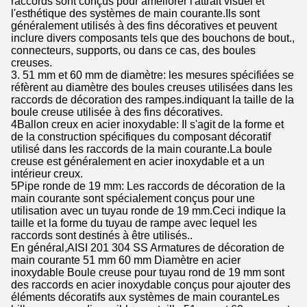
raccords sont conçus pour améliorer l'attrait visuel et
l'esthétique des systèmes de main courante.Ils sont
généralement utilisés à des fins décoratives et peuvent
inclure divers composants tels que des bouchons de bout.,
connecteurs, supports, ou dans ce cas, des boules
creuses.
3. 51 mm et 60 mm de diamètre: les mesures spécifiées se
réfèrent au diamètre des boules creuses utilisées dans les
raccords de décoration des rampes.indiquant la taille de la
boule creuse utilisée à des fins décoratives.
4Ballon creux en acier inoxydable: Il s'agit de la forme et
de la construction spécifiques du composant décoratif
utilisé dans les raccords de la main courante.La boule
creuse est généralement en acier inoxydable et a un
intérieur creux.
5Pipe ronde de 19 mm: Les raccords de décoration de la
main courante sont spécialement conçus pour une
utilisation avec un tuyau ronde de 19 mm.Ceci indique la
taille et la forme du tuyau de rampe avec lequel les
raccords sont destinés à être utilisés..
En général,AISI 201 304 SS Armatures de décoration de
main courante 51 mm 60 mm Diamètre en acier
inoxydable Boule creuse pour tuyau rond de 19 mm sont
des raccords en acier inoxydable conçus pour ajouter des
éléments décoratifs aux systèmes de main couranteLes