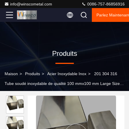
info@winscometal.com
0086-757-86856916
Parlez Maintenant
Produits
Maison
>
Produits
>
Acier Inoxydable Inox
>
201 304 316
Tube soudé inoxydable de qualité 100 mmx100 mm Large Size
Pipe carrée en acier inoxydable 1,5 mm-5,0 mm épaisseur