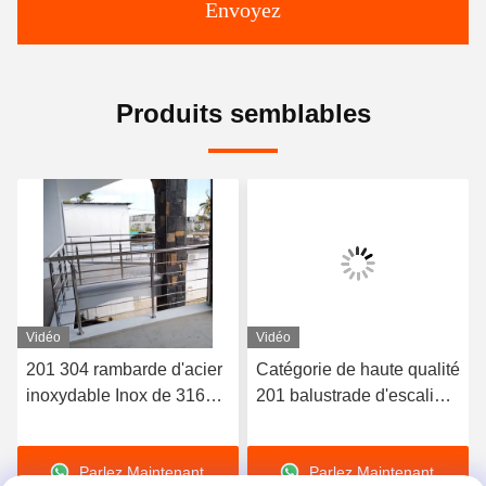
Envoyez
Produits semblables
Vidéo
Vidéo
201 304 rambarde d'acier
Catégorie de haute qualité
inoxydable Inox de 316
201 balustrade d'escalier
catégories acceptent la
d'Inox de balustrade
personnalisation
d'escalier de l'acier
Parlez Maintenant.
Parlez Maintenant.
inoxydable 304 316