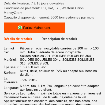
Délai de livraison: 7 à 15 jours ouvrables
Conditions de paiement: L/C, D/A, T/T, Western Union,
MoneyGram
Capacité d'approvisionnement: 3000 tonnes/tonnes par mois
Parlez Maintenant.
Détails de produit
Description de produit
Le mot
Pièces en acier inoxydable carrées de 100 mm x 100
clé:
mm, Tubo cuadrado de acero inoxydable
Solides solubles 201, SOLIDES SOLUBLES 304,
Matériel:
SOLIDES SOLUBLES 304L, SOLIDES SOLUBLES
316, SOLIDES SOL
Épaisseur:
1.5 à 5.0 mm, etc.
Miroir, délié, couleur de PVD ou adapté aux besoins
Surface:
du client.
La
±5%, ±10%
tolérance:
5.85m, 6m, 6.1m, 7m, longueur peuvent être adaptés
Longueur:
aux besoins du client.
Service de
Leur valeur maximale totale en matières premières est
traitement:
fixée au niveau de la valeur ajoutée de la val
Application
Pour des escaliers, des couloirs, des bas-côtés, des
du projet:
ascenseurs, des balcons, des routes, des ponts,