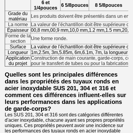
6 et
6 5/8
pouces
8 5/8
pouces
1/4
pouces
Grade du
Les produits doivent être présentés dans un emb
matériau
La norme
La valeur de l'échantillon doit être supérieure ou
Épaisseur
00,8 mm,00,9 mm,10,0 mm,1.2 mm,1.5 mm
,20,0
Forme de la
Une forme ronde.
section
Surface
La valeur de l'échantillon doit être supérieure ou
Longueur
1m,2.5m, 3m,5.85m, 6m,6.1m, 7m, la longueur pe
Application
Construction de main courante, garde-corps, const
du projet
pour le transfert de tubes ou pour la fabrication d
Quelles sont les principales différences
dans les propriétés des tuyaux ronds en
acier inoxydable SUS 201, 304 et 316 et
comment ces différences influent-elles sur
leurs performances dans les applications
de garde-corps?
Les SUS 201, 304 et 316 sont des catégories différentes
d'acier inoxydable, chacune ayant ses propres propriétés
uniques. Ces propriétés peuvent avoir une incidence sur
les performances des tuyaux ronds en acier inoxydable