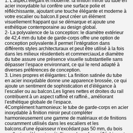
1. L'aspect élégant et moderne: la finition miroir du tube en
acier inoxydable lui confère une surface polie et
réfléchissante, ajoutant une touche élégante et moderne à
votre escalier ou balcon.Il peut créer un élément
visuellement frappant qui se démarque et ajoute une
esthétique contemporaine au design global.
2- La polyvalence de la conception: le diamètre extérieur
de 42,4 mm du tube de garde-corps offre une option de
conception polyvalente.Il permet l'intégration dans
différents styles architecturaux et peut être utilisé à la fois
dans les milieux résidentiels et commerciauxLe diamètre
du tube assure une présence visuelle substantielle sans
dépasser l'espace environnant, ce qui le rend adapté à
diverses préférences de conception.
3. Lines propres et élégantes: La finition satinée du tube
en acier inoxydable donne une apparence brossée, ce qui
ajoute un sentiment de sophistication et d'élégance à
l'escalier ou au balcon.Les lignes nettes et droites du rail
contribuent à un aspect raffiné et raffiné., améliorant
l'esthétique globale de l'espace.
4Complément harmonieux: le tube de garde-corps en acier
inoxydable à finition miroir peut compléter
harmonieusement une gamme de matériaux et de finitions
couramment utilisés dans les escaliers et les
balcons.d'une épaisseur n'excédant pas 50 mm, du bois