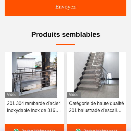
Envoyez
Produits semblables
Vidéo
Vidéo
201 304 rambarde d'acier
Catégorie de haute qualité
inoxydable Inox de 316
201 balustrade d'escalier
catégories acceptent la
d'Inox de balustrade
personnalisation
d'escalier de l'acier
Parlez Maintenant.
Parlez Maintenant.