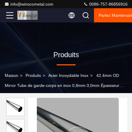
info@winscometal.com
0086-757-86856916
Parlez Maintenant
Produits
Maison
>
Produits
>
Acier Inoxydable Inox
>
42.4mm OD
Mirror Tube de garde-corps en inox 0,8mm-3,0mm Épaisseur
satinée SUS 201 304 316 tuyau rond en acier inoxydable