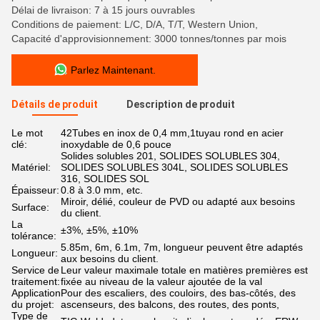
Délai de livraison: 7 à 15 jours ouvrables
Conditions de paiement: L/C, D/A, T/T, Western Union,
Capacité d'approvisionnement: 3000 tonnes/tonnes par mois
Parlez Maintenant.
Détails de produit
Description de produit
Le mot
42Tubes en inox de 0,4 mm,1tuyau rond en acier
clé:
inoxydable de 0,6 pouce
Solides solubles 201, SOLIDES SOLUBLES 304,
Matériel:
SOLIDES SOLUBLES 304L, SOLIDES SOLUBLES
316, SOLIDES SOL
Épaisseur:
0.8 à 3.0 mm, etc.
Miroir, délié, couleur de PVD ou adapté aux besoins
Surface:
du client.
La
±3%, ±5%, ±10%
tolérance:
5.85m, 6m, 6.1m, 7m, longueur peuvent être adaptés
Longueur:
aux besoins du client.
Service de
Leur valeur maximale totale en matières premières est
traitement:
fixée au niveau de la valeur ajoutée de la val
Application
Pour des escaliers, des couloirs, des bas-côtés, des
du projet:
ascenseurs, des balcons, des routes, des ponts,
Type de