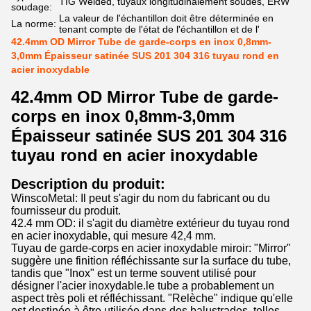
TIG Welded, tuyaux longitudinalement soudés, ERW
soudage:
La valeur de l'échantillon doit être déterminée en
La norme:
tenant compte de l'état de l'échantillon et de l'
42.4mm OD Mirror Tube de garde-corps en inox 0,8mm-
3,0mm Épaisseur satinée SUS 201 304 316 tuyau rond en
acier inoxydable
42.4mm OD Mirror Tube de garde-
corps en inox 0,8mm-3,0mm
Épaisseur satinée SUS 201 304 316
tuyau rond en acier inoxydable
Description du produit:
WinscoMetal: Il peut s'agir du nom du fabricant ou du
fournisseur du produit.
42.4 mm OD: il s'agit du diamètre extérieur du tuyau rond
en acier inoxydable, qui mesure 42,4 mm.
Tuyau de garde-corps en acier inoxydable miroir: "Mirror"
suggère une finition réfléchissante sur la surface du tube,
tandis que "Inox" est un terme souvent utilisé pour
désigner l'acier inoxydable.le tube a probablement un
aspect très poli et réfléchissant. "Relèche" indique qu'elle
est destinée à être utilisée dans des balustrades, telles