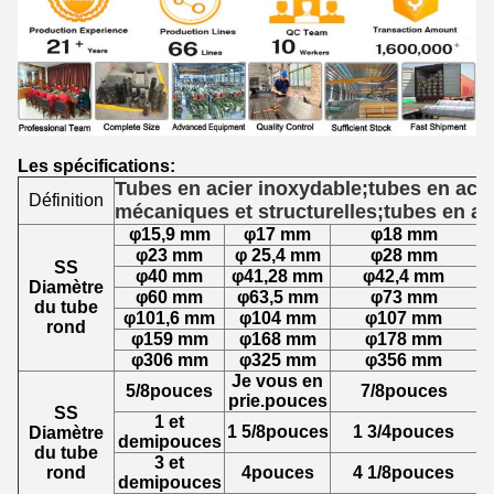
Les spécifications:
Tubes en acier inoxydable;tubes en acie
Définition
mécaniques et structurelles;tubes en ac
φ15,9 mm
φ17 mm
φ18 mm
φ23 mm
φ 25,4 mm
φ28 mm
SS
φ40 mm
φ41,28 mm
φ42,4 mm
Diamètre
φ60 mm
φ63,5 mm
φ73 mm
du tube
φ101,6 mm
φ104 mm
φ107 mm
rond
φ159 mm
φ168 mm
φ178 mm
φ306 mm
φ325 mm
φ356 mm
Je vous en
5/8
pouces
7/8
pouces
prie.
pouces
SS
1 et
1 5/8
pouces
1 3/4
pouces
Diamètre
demi
pouces
du tube
3 et
rond
4
pouces
4 1/8
pouces
demi
pouces