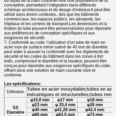
du tuyau de la main courante offre une polyvalence de la
conception, permettant l'intégration dans différents
schémas architecturaux et de design d'intérieur.Il peut être
utilisé dans divers contextes., tels que les bâtiments
commerciaux, les espaces publics, les aéroports, les
hôpitaux et les centres de transport.Les dimensions et la
finition du tube peuvent être personnalisées pour répondre
aux préférences de conception spécifiques et aux
exigences de sécurité.
7. Conformité au code: l'utilisation d'un tube de main en
acier inox de surface miroir satiné de 40 mm de diamètre
peut aider à assurer la conformité avec les règlements de
sécurité et les codes du bâtiment dans les zones à fort
trafic.,comprenant le diamètre et la hauteur, peuvent être
conçus pour répondre aux exigences spécifiques du code,
offrant ainsi une solution de main courante sûre et
conforme.
Les spécifications:
Tubes en acier inoxydable;tubes en acie
Définition
mécaniques et structurelles;tubes rond
φ15,9 mm
φ17 mm
φ18 mm
φ23 mm
φ 25,4 mm
φ28 mm
SS
φ40 mm
φ41,28 mm
φ42,4 mm
Diamètre
φ60 mm
φ63,5 mm
φ73 mm