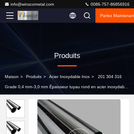
info@winscometal.com
0086-757-86856916
Parlez Maintenant
Produits
Maison
>
Produits
>
Acier Inoxydable Inox
>
201 304 316
Grade 0,4 mm-3,0 mm Épaisseur tuyau rond en acier inoxydable
de 40 mm de diamètre Satin Surface miroir tubes à manches
inoxydables