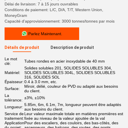
Délai de livraison: 7 à 15 jours ouvrables
Conditions de paiement: L/C, D/A, T/T, Western Union,
MoneyGram
Capacité d'approvisionnement: 3000 tonnes/tonnes par mois
Parlez Maintenant.
Détails de produit
Description de produit
Le mot
Tubes rondes en acier inoxydable de 40 mm
clé:
Solides solubles 201, SOLIDES SOLUBLES 304,
Matériel:
SOLIDES SOLUBLES 304L, SOLIDES SOLUBLES
316, SOLIDES SOL
Épaisseur:
0.4 à 3.0 mm, etc.
Miroir, délié, couleur de PVD ou adapté aux besoins
Surface:
du client.
La
±3%, ±10%
tolérance:
5.85m, 6m, 6.1m, 7m, longueur peuvent être adaptés
Longueur:
aux besoins du client.
Service de
Leur valeur maximale totale en matières premières est
traitement:
fixée au niveau de la valeur ajoutée de la val
Application
Pour des escaliers, des couloirs, des bas-côtés, des
du projet:
ascenseurs, des balcons, des routes, des ponts,