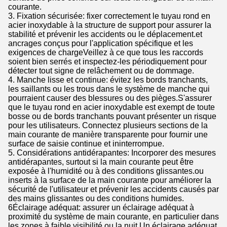
courante.
3. Fixation sécurisée: fixer correctement le tuyau rond en
acier inoxydable à la structure de support pour assurer la
stabilité et prévenir les accidents ou le déplacement.et
ancrages conçus pour l'application spécifique et les
exigences de chargeVeillez à ce que tous les raccords
soient bien serrés et inspectez-les périodiquement pour
détecter tout signe de relâchement ou de dommage.
4. Manche lisse et continue: évitez les bords tranchants,
les saillants ou les trous dans le système de manche qui
pourraient causer des blessures ou des pièges.S'assurer
que le tuyau rond en acier inoxydable est exempt de toute
bosse ou de bords tranchants pouvant présenter un risque
pour les utilisateurs. Connectez plusieurs sections de la
main courante de manière transparente pour fournir une
surface de saisie continue et ininterrompue.
5. Considérations antidérapantes: Incorporer des mesures
antidérapantes, surtout si la main courante peut être
exposée à l'humidité ou à des conditions glissantes.ou
inserts à la surface de la main courante pour améliorer la
sécurité de l'utilisateur et prévenir les accidents causés par
des mains glissantes ou des conditions humides.
6Éclairage adéquat: assurer un éclairage adéquat à
proximité du système de main courante, en particulier dans
les zones à faible visibilité ou la nuit.Un éclairage adéquat