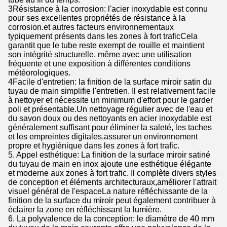
3Résistance à la corrosion: l'acier inoxydable est connu
pour ses excellentes propriétés de résistance à la
corrosion.et autres facteurs environnementaux
typiquement présents dans les zones à fort traficCela
garantit que le tube reste exempt de rouille et maintient
son intégrité structurelle, même avec une utilisation
fréquente et une exposition à différentes conditions
météorologiques.
4Facile d'entretien: la finition de la surface miroir satin du
tuyau de main simplifie l'entretien. Il est relativement facile
à nettoyer et nécessite un minimum d'effort pour le garder
poli et présentable.Un nettoyage régulier avec de l'eau et
du savon doux ou des nettoyants en acier inoxydable est
généralement suffisant pour éliminer la saleté, les taches
et les empreintes digitales.assurer un environnement
propre et hygiénique dans les zones à fort trafic.
5. Appel esthétique: La finition de la surface miroir satiné
du tuyau de main en inox ajoute une esthétique élégante
et moderne aux zones à fort trafic. Il complète divers styles
de conception et éléments architecturaux,améliorer l'attrait
visuel général de l'espaceLa nature réfléchissante de la
finition de la surface du miroir peut également contribuer à
éclairer la zone en réfléchissant la lumière.
6. La polyvalence de la conception: le diamètre de 40 mm