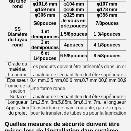
du tube
φ101,6 mm
φ104 mm
φ107 mm
rond
φ159 mm
φ168 mm
φ178 mm
φ306 mm
φ325 mm
φ356 mm
Je vous en
5/8
pouces
7/8
pouces
prie.
pouces
SS
1 et
1 5/8
pouces
1 3/4
pouces
Diamètre
demi
pouces
du tuyau
3 et
rond
4
pouces
4 1/8
pouces
demi
pouces
6 et
6 5/8
pouces
8 5/8
pouces
1/4
pouces
Grade du
Les produits doivent être présentés dans un emb
matériau
La norme
La valeur de l'échantillon doit être supérieure ou
Épaisseur
0.4 mm,0.5 mm,00,6 mm,0.7 mm,00,8 mm,00,9 
Forme de la
Une forme ronde.
section
Surface
La valeur de l'échantillon doit être supérieure ou
Longueur
1m,2.5m, 3m,5.85m, 6m,6.1m, 7m, la longueur pe
Application
Construction de main courante, garde-corps, const
du projet
pour le transfert de tubes ou pour la fabrication d
Quelles mesures de sécurité doivent être
prises lors de l'installation d'un système