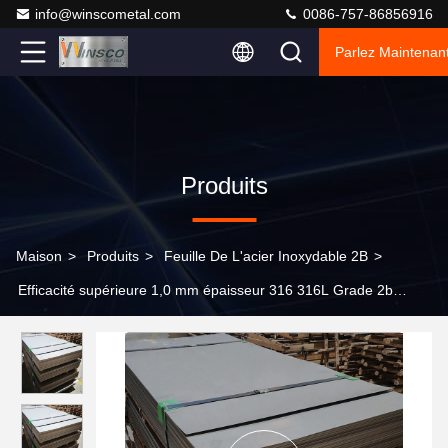
info@winscometal.com
0086-757-86856916
Parlez Maintenant
Produits
Maison
>
Produits
>
Feuille De L'acier Inoxydable 2B
>
Efficacité supérieure 1,0 mm épaisseur 316 316L Grade 2b
Finition 2000mmx1000mm feuille d'acier inoxydable laminée à
froid