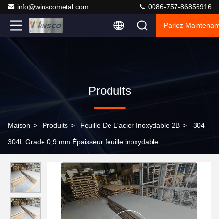
info@winscometal.com
0086-757-86856916
Parlez Maintenant
Produits
Maison
>
Produits
>
Feuille De L'acier Inoxydable 2B
>
304
304L Grade 0,9 mm Épaisseur feuille inoxydable
Durable&Wearproof 1000mm Largeur 2000 Longueur feuille
d'acier inoxydable 2B