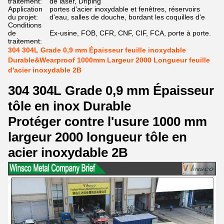
traitement:
de laser, Driping
Application
portes d'acier inoxydable et fenêtres, réservoirs
du projet:
d'eau, salles de douche, bordant les coquilles d'e
Conditions
de
Ex-usine, FOB, CFR, CNF, CIF, FCA, porte à porte.
traitement:
304 304L Grade 0,9 mm Épaisseur feuille inoxydable
Durable&Wearproof 1000mm Largeur 2000 Longueur feuille
d'acier inoxydable 2B
304 304L Grade 0,9 mm Épaisseur
tôle en inox Durable
Protéger contre l'usure 1000 mm
largeur 2000 longueur tôle en
acier inoxydable 2B