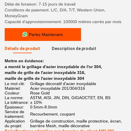
Délai de livraison: 7-15 jours de travail
Conditions de paiement: L/C, D/A, T/T, Western Union,
MoneyGram
Capacité d'approvisionnement: 100000 mètres carrés par mois
Parlez Maintenant.
Détails de produit
Description de produit
Mettre en évidence:
a monté le grillage d'acier inoxydable de l'or 304
,
maille de grille de l'acier inoxydable 316
,
maille de grille de l'acier inoxydable 304
Le mot clé:
Grillage décoratif d'acier inoxydable
Matériel:
Acier inoxydable 201/304/316
Couleur:
Rose Gold
La norme:
ASTM, AISI, JIN, DIN, GIGAOCTET, EN, BS
La tolérance:
± 10%
Épaisseur:
0.5mm-8.0mm
Service de
Recourbement, coupant
traitement:
Application
Grillage de construction, maille protectrice, écran,
du projet:
barrière Mesh, maille décorative