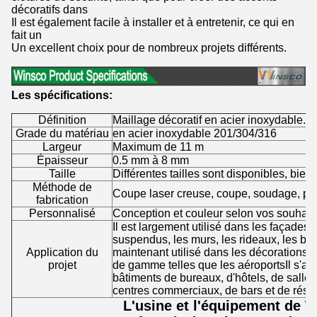
décoratifs dans
Il est également facile à installer et à entretenir, ce qui en
fait un
Un excellent choix pour de nombreux projets différents.
Les spécifications:
Définition
Maillage décoratif en acier inoxydable.
Grade du matériau
en acier inoxydable 201/304/316
Largeur
Maximum de 11 m
Épaisseur
0.5 mm à 8 mm
Taille
Différentes tailles sont disponibles, bie
Méthode de
Coupe laser creuse, coupe, soudage, pol
fabrication
Personnalisé
Conception et couleur selon vos souhait
Il est largement utilisé dans les façades,
suspendus, les murs, les rideaux, les balc
Application du
maintenant utilisé dans les décorations i
projet
de gamme telles que les aéroportsIl s'agi
bâtiments de bureaux, d'hôtels, de salles
centres commerciaux, de bars et de rési
L'usine et l'équipement de 