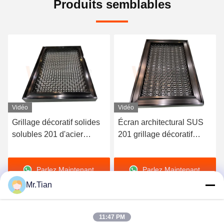
Produits semblables
Vidéo
Vidéo
Écran architectural SUS
Grillage décoratif flexible
201 grillage décoratif
0.4-8mm d'acier
d'acier inoxydable de 304
inoxydable architecturaux
316
pour la façade de centre
Parlez Maintenant.
Parlez Maintenant.
commercial
Mr.Tian
11:47 PM