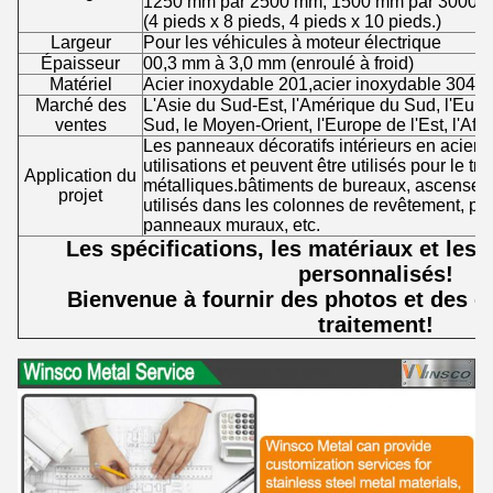
1250 mm par 2500 mm, 1500 mm par 3000 
(4 pieds x 8 pieds, 4 pieds x 10 pieds.)
Largeur
Pour les véhicules à moteur électrique
Épaisseur
00,3 mm à 3,0 mm (enroulé à froid)
Matériel
Acier inoxydable 201,acier inoxydable 304,a
Marché des
L'Asie du Sud-Est, l'Amérique du Sud, l'Euro
ventes
Sud, le Moyen-Orient, l'Europe de l'Est, l'Afri
Les panneaux décoratifs intérieurs en acier
utilisations et peuvent être utilisés pour le tr
Application du
métalliques.bâtiments de bureaux, ascenseurs
projet
utilisés dans les colonnes de revêtement, po
panneaux muraux, etc.
Les spécifications, les matériaux et les t
personnalisés!
Bienvenue à fournir des photos et des éc
traitement!