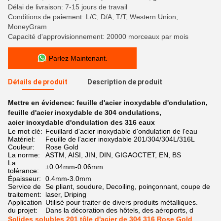
Délai de livraison: 7-15 jours de travail
Conditions de paiement: L/C, D/A, T/T, Western Union,
MoneyGram
Capacité d'approvisionnement: 20000 morceaux par mois
Parlez Maintenant.
Détails de produit
Description de produit
Mettre en évidence:
feuille d'acier inoxydable d'ondulation
,
feuille d'acier inoxydable de 304 ondulations
,
acier inoxydable d'ondulation des 316 eaux
Le mot clé:
Feuillard d'acier inoxydable d'ondulation de l'eau
Matériel:
Feuille de l'acier inoxydable 201/304/304L/316L
Couleur:
Rose Gold
La norme:
ASTM, AISI, JIN, DIN, GIGAOCTET, EN, BS
La
±0.04mm-0.06mm
tolérance:
Épaisseur:
0.4mm-3.0mm
Service de
Se pliant, soudure, Decoiling, poinçonnant, coupe de
traitement:
laser, Driping
Application
Utilisé pour traiter de divers produits métalliques.
du projet:
Dans la décoration des hôtels, des aéroports, d
Solides solubles 201 tôle d'acier de 304 316 Rose Gold